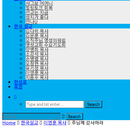
사그보 어머니
힐링토크 회복
선교는 지금
성지가 좋다
만나U
한국 설교
김다위 목사
김문훈 목사
오직주님 명성의워쉽
명성교회 수요기도회
양병희 목사
소강석 목사
손병렬 목사
오정현 목사
유기성 목사
이영훈 목사
지용수 목사
편성표
후원
Home
한국설교
이영훈 목사
주님께 감사하라