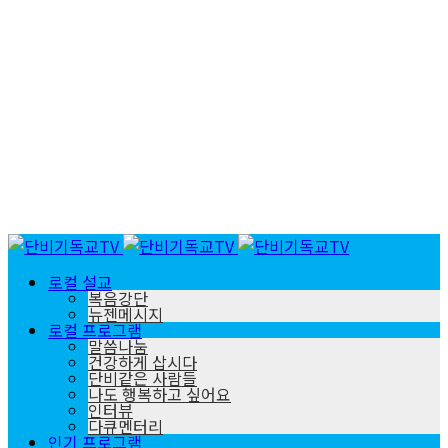
로컬 설교
복음강단
뉴젠메시지
로컬 프로그램
말씀나눔
건강하게 삽시다
단비같은 사람들
나도 행복하고 싶어요
인터뷰
다큐멘터리
인기 프로그램