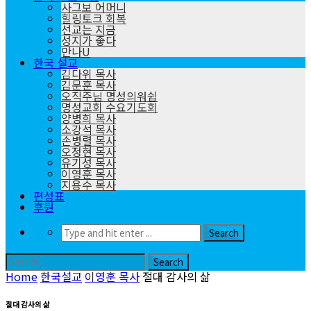
사그보 어머니
힐링토크 회복
선교는 지금
성지가 좋다
만나U
한국 설교
김다위 목사
김문훈 목사
오직주님 명성의워쉽
명성교회 수요기도회
양병희 목사
소강석 목사
손병렬 목사
오정현 목사
유기성 목사
이영훈 목사
지용수 목사
편성표
후원
Home
한국설교
이영훈 목사
절대 감사의 삶
절대 감사의 삶