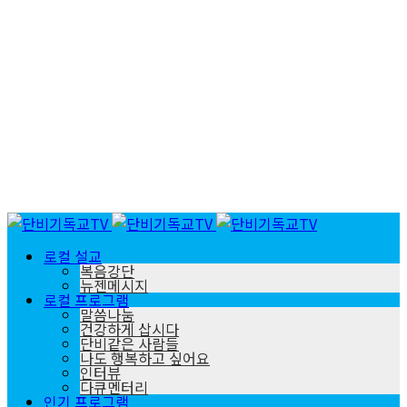
로컬 설교
복음강단
뉴젠메시지
로컬 프로그램
말씀나눔
건강하게 삽시다
단비같은 사람들
나도 행복하고 싶어요
인터뷰
다큐멘터리
인기 프로그램