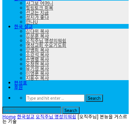
사그보 어머니
힐링토크 회복
선교는 지금
성지가 좋다
만나U
한국 설교
김다위 목사
김문훈 목사
오직주님 명성의워쉽
명성교회 수요기도회
양병희 목사
소강석 목사
손병렬 목사
오정현 목사
유기성 목사
이영훈 목사
지용수 목사
편성표
후원
Home
한국설교
오직주님 명성의워쉽
[오직주님] 본능을 거스르
는 기술