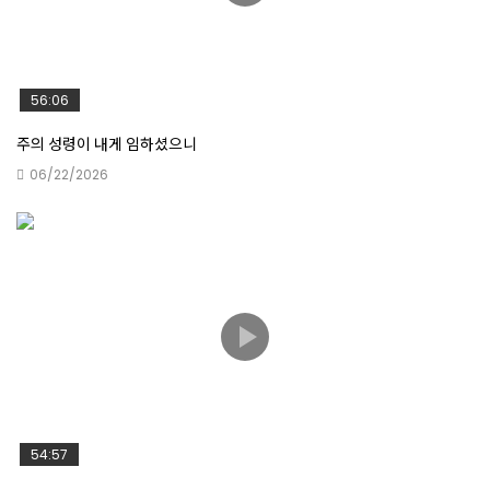
질그릇에 담긴 보배
56:06
감사함으로 그의 문에 들어가며
주의 성령이 내게 임하셨으니
06/22/2026
성령이 만든 사람
그의 여종의 비천함을 돌보셨음이라
54:57
말씀이 이루어지리라 믿는 사람에게 복이 있도다