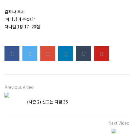
내 구주 예수를 더욱 사랑
김하나 목사
‘하나님이 주셨다’
다니엘 1장 17~20절
사렙다의 한 여인이 받은 은혜
고향에서는 환영을 받는 자가 없느니라
Previous Video
주의 성령이 내게 임하셨으니
(시즌 2) 선교는 지금 36
Next Video
평생의 기도