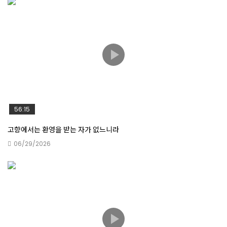
베들레헴이라 하는 다윗의 동네로
구원의 뿔을 일으키셨다
56:15
고향에서는 환영을 받는 자가 없느니라
추수하는 즐거움
06/29/2026
주의 손이 그와 함께 하심이러라