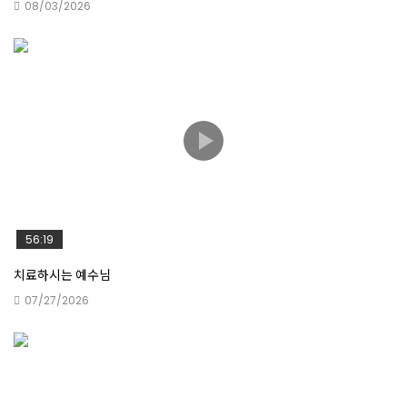
08/03/2026
주님의 마음
그 위는 하나님이시니라
내가 너를 기뻐하노라
56:19
치료하시는 예수님
마음, 입술, 십자가
07/27/2026
성령과 불로 세례를 베푸실 분