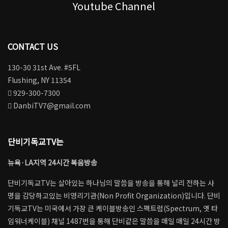
Youtube Channel
은혜를 받은 자여 평안할지어다
CONTACT US
130-30 31st Ave. #5FL
때가 이르면 내 말이 이루어지리라
Flushing, NY 11354
929-300-7300
DanbiTV7@gmail.com
우리중의 연약한 삶이 하나님의 뜻 가운데 있을 때
단비기독교TV는
뉴욕·LA지역 24시간 복음방송
더 확실하게 믿기 위하여여
단비기독교TV는 살아있는 하나님의 말씀을 방송을 통해 널리 전하는 사
명을 감당하고있는 비영리기관(Non Profit Organization)입니다. 단비
기독교TV는 미국에서 가장 큰 케이블방송인 스펙트럼(Spectrum, 옛 타
임워너케이블) 채널 1487번을 통해 단비같은 말씀을 매일 매일 24시간 방
내려가는 길에서 Switch On