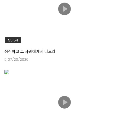
믿음의 사람은 달라야 합니다
55:54
열매 맺지 아니하는 나무마다
잠잠하고 그 사람에게서 나오라
07/20/2026
하나님의 말씀이 빈들에 임하다
어려서 갖는 믿음의 습관이 평생에 복이 됩니다