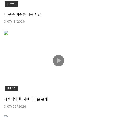
57:23
단 하나뿐인 어린 예수님 이야기
내 구주 예수를 더욱 사랑
07/13/2026
기도는 반드시 응답이 됩니다
안나의 은혜
위로를 기다리는 자의 찬송
55:10
사렙다의 한 여인이 받은 은혜
07/06/2026
마음에 새기어 생각하니라라