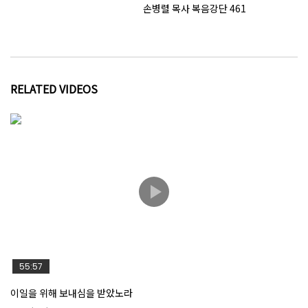
손병렬 목사 복음강단 461
한 알의 밀알
RELATED VIDEOS
시험3.하나님을 시험하지 말라
시험2.나님만 경배하고 다만 그를 섬기라
시험1.사람이 떡으로만 살 것이 아니라
55:57
이일을 위해 보내심을 받았노라