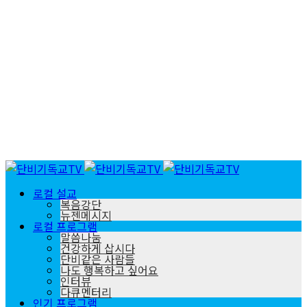
로컬 설교
복음강단
뉴젠메시지
로컬 프로그램
말씀나눔
건강하게 삽시다
단비같은 사람들
나도 행복하고 싶어요
인터뷰
다큐멘터리
인기 프로그램