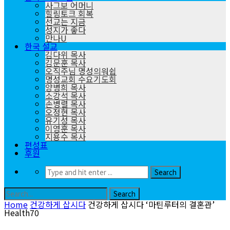
사그보 어머니
힐링토크 회복
선교는 지금
성지가 좋다
만나U
한국 설교
김다위 목사
김문훈 목사
오직주님 명성의워쉽
명성교회 수요기도회
양병희 목사
소강석 목사
손병렬 목사
오정현 목사
유기성 목사
이영훈 목사
지용수 목사
편성표
후원
Home
건강하게 삽시다
건강하게 삽시다 ‘마틴루터의 결혼관’
Health70